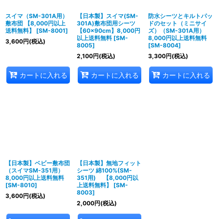
スイマ（SM-301A用）
【日本製】スイマ(SM-
防水シーツとキルトパッ
絞り込む
敷布団 【8,000円以上
301A)敷布団用シーツ
ドのセット（ミニサイ
送料無料】
[
SM-8001
]
【60×90cm】8,000円
ズ）（SM-301A用）
以上送料無料
[
SM-
8,000円以上送料無料
3,600
円
(税込)
8005
]
[
SM-8004
]
2,100
円
(税込)
3,300
円
(税込)
カートに入れる
カートに入れる
カートに入れる
【日本製】ベビー敷布団
【日本製】無地フィット
（スイマSM-351用）
シーツ 綿100%(SM-
8,000円以上送料無料
351用) 【8,000円以
[
SM-8010
]
上送料無料】
[
SM-
8003
]
3,600
円
(税込)
2,000
円
(税込)