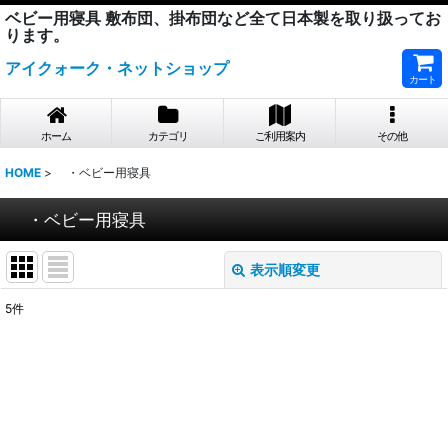
ベビー用寝具 敷布団、掛布団など全て日本製を取り扱ってお
ります。
アイクォーク・ネットショップ
カート
ホーム
カテゴリ
ご利用案内
その他
HOME
>
・ベビー用寝具
・ベビー用寝具
表示順変更
閉じる
5
件
サブカテゴリ
:
表示数
:
並び順
: