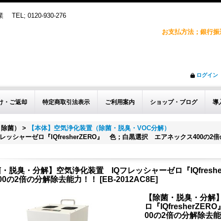
; 0120-930-276
お支払方法；銀行振込
ログイン
け・ご返却
特定商取引法表示
ご利用案内
ショップ・ブログ
導
、除菌）
>
【本体】空気浄化装置（除菌・脱臭・VOC分解）
ッシャーゼロ『IQfresherZERO』 色；白黒選択 エアネックス400の2
・脱臭・分解】空気浄化装置 IQフレッシャーゼロ『IQfresh
00の2倍の分解除去能力！！
[
EB-2012AC8E
]
【除菌・脱臭・分解】
ロ『IQfresherZ
00の2倍の分解除去