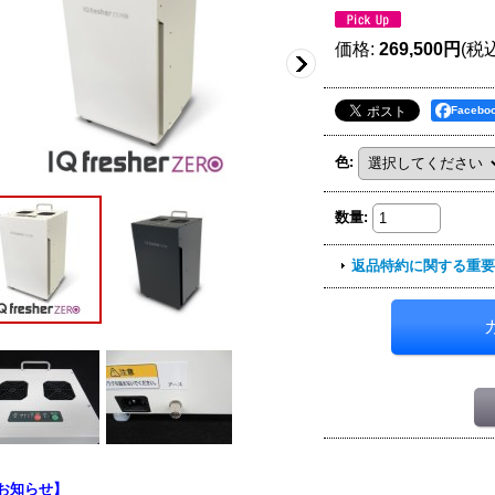
価格
:
269,500円
(税
Faceb
色
:
数量
:
返品特約に関する重要
お知らせ】