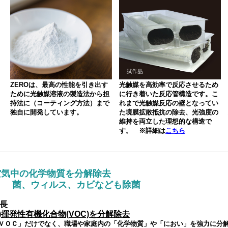
ZEROは、最高の性能を引き出す
光触媒を高効率で反応させるため
ために光触媒溶液の製造法から担
に行き着いた反応管構造です。こ
持法に（コーティング方法）まで
れまで光触媒反応の壁となってい
独自に開発しています。
た境膜拡散抵抗の除去、光強度の
維持を両立した理想的な構造で
す。 ※詳細は
こちら
空気中の化学物質を分解除去
菌、ウィルス、カビなども除菌
長
1)揮発性有機化合物(VOC)を分解除去
ＶＯＣ」だけでなく、職場や家庭内の「化学物質」や「におい」を強力に分