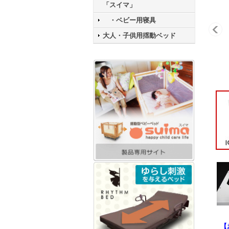
「スイマ」
・ベビー用寝具
大人・子供用揺動ベッド
【