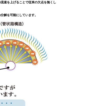
の流速
を上げることで従来の欠点を
無くし
の分解
を可能にしています。