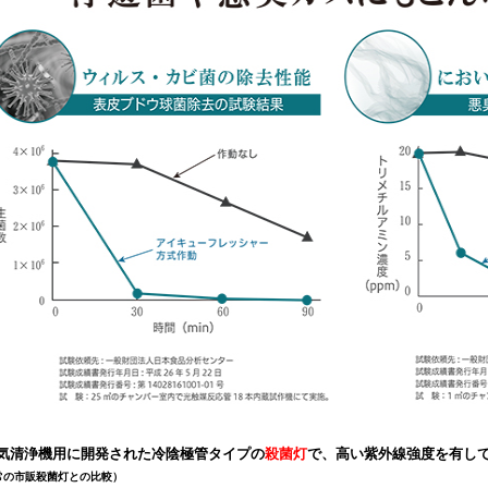
気清浄機用に開発された冷陰極管タイプの
殺菌灯
で、高い紫外線強度を有し
常の市販殺菌灯との比較）