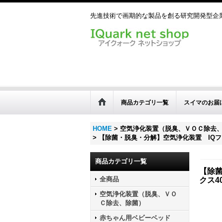
先進技術で画期的な製品を創る研究開発型企業 TEL
商品カテゴリ一覧
スイマのお届
HOME
>
空気浄化装置（脱臭、ＶＯＣ除去
>
【除菌・脱臭・分解】空気浄化装置 IQフレ
商品カテゴリ一覧
【除菌
全商品
クス4
空気浄化装置（脱臭、ＶＯ
Ｃ除去、除菌）
赤ちゃん用ベビーベッド