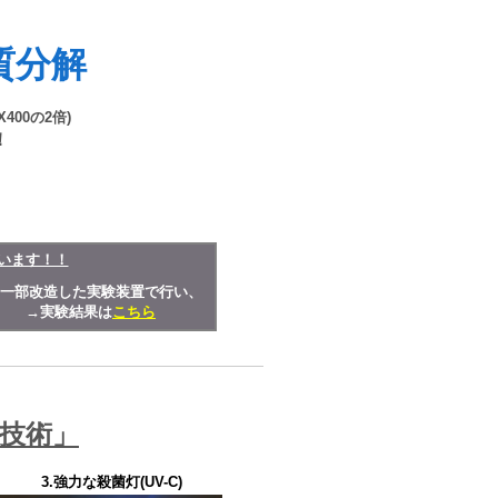
質分解
X400の2倍)
！
います！！
一部改造した実験装置で行い、
。 →実験結果は
こちら
技術」
3.強力な殺菌灯(UV-C)