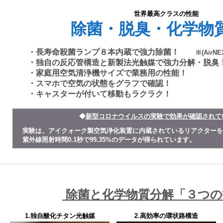
世界最高クラスの性能
除菌・脱臭・化学物
・長寿命殺菌ランプ８本内蔵で強力除菌！
※(AirNE
・独自の反応管構造と新製法光触媒で強力分解・脱臭
・家庭用空気清浄機サイズで業務用の性能！
・スマホで空気の状態をグラフで確認！
・キャスターが付いて移動もラクラク！
◆
新型コロナウイルスの実験で効果が確認されて
実験は、アイクォーク製空気浄化装置に内蔵されているリアクターを
紫外線照射時間0.1秒で99.35%のデータが得られています
除菌と化学物質分解
「３つの
1.独自酸化チタン光触媒
2.高効率の環状路構造