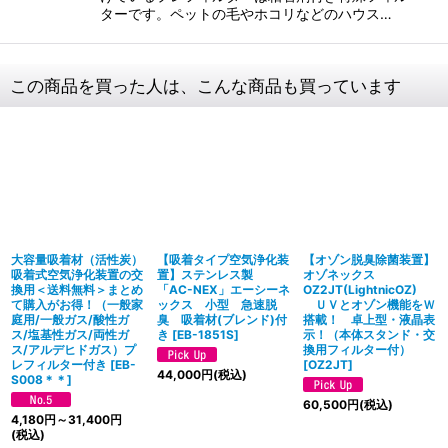
ターです。ペットの毛やホコリなどのハウス…
この商品を買った人は、こんな商品も買っています
大容量吸着材（活性炭）
【吸着タイプ空気浄化装
【オゾン脱臭除菌装置】
吸着式空気浄化装置の交
置】ステンレス製
オゾネックス
換用＜送料無料＞まとめ
「AC-NEX」エーシーネ
OZ2JT(LightnicOZ)
て購入がお得！（一般家
ックス 小型 急速脱
ＵＶとオゾン機能をＷ
庭用/一般ガス/酸性ガ
臭 吸着材(ブレンド)付
搭載！ 卓上型・液晶表
ス/塩基性ガス/両性ガ
き
[
EB-1851S
]
示！（本体スタンド・交
ス/アルデヒドガス）プ
換用フィルター付）
レフィルター付き
[
EB-
[
OZ2JT
]
44,000
円
(税込)
S008＊＊
]
60,500
円
(税込)
4,180
円
～31,400
円
(税込)