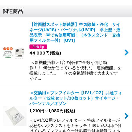
関連商品
【対面型スポット除菌器】空気除菌・浄化 サイ
ネージ(UV1S)・パーソナル(UV1P) 卓上型・液
晶表示・車でも使用可能！（本体スタンド・交換
用フィルター付）
[
UV1
]
44,000
円
(税込)
＜新機能搭載＞1台の操作で全数が同じ動
作！！ 何台か使っていると便利な「連動機能」を
搭載しました。 その空気清浄機で大丈夫です
か？…
＜交換用＞プレフイルター【UV1／OZ】共通フィ
ルター（12枚セット/30枚セット）サイネージ・
パーソナル／オゾン
1,210
円
～1,980
円
(税込)
＜UV1/OZ用プレフィルター＞ 特殊フィルターが
花粉やハウスダストをキャッチ！ 吸い込み口に付
けているプレフィルターは粘着剤付き特殊フィル