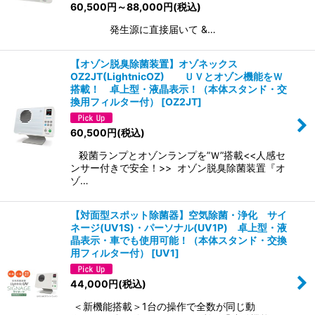
60,500
円
～88,000
円
(税込)
発生源に直接届いて &…
【オゾン脱臭除菌装置】オゾネックス
OZ2JT(LightnicOZ) ＵＶとオゾン機能をＷ
搭載！ 卓上型・液晶表示！（本体スタンド・交
換用フィルター付）
[
OZ2JT
]
60,500
円
(税込)
殺菌ランプとオゾンランプを”Ｗ”搭載<<人感セ
ンサー付きで安全！>> オゾン脱臭除菌装置『オ
ゾ…
【対面型スポット除菌器】空気除菌・浄化 サイ
ネージ(UV1S)・パーソナル(UV1P) 卓上型・液
晶表示・車でも使用可能！（本体スタンド・交換
用フィルター付）
[
UV1
]
44,000
円
(税込)
＜新機能搭載＞1台の操作で全数が同じ動