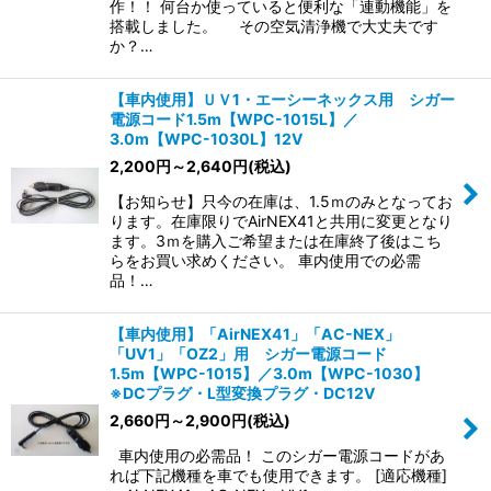
作！！ 何台か使っていると便利な「連動機能」を
搭載しました。 その空気清浄機で大丈夫です
か？…
【車内使用】ＵＶ1・エーシーネックス用 シガー
電源コード1.5m【WPC-1015L】／
3.0m【WPC-1030L】12V
2,200
円
～2,640
円
(税込)
【お知らせ】只今の在庫は、1.5ｍのみとなってお
ります。在庫限りでAirNEX41と共用に変更となり
ます。3ｍを購入ご希望または在庫終了後はこち
らをお買い求めください。 車内使用での必需
品！…
【車内使用】「AirNEX41」「AC-NEX」
「UV1」「OZ2」用 シガー電源コード
1.5m【WPC-1015】／3.0m【WPC-1030】
※DCプラグ・L型変換プラグ・DC12V
2,660
円
～2,900
円
(税込)
車内使用の必需品！ このシガー電源コードがあ
れば下記機種を車でも使用できます。 [適応機種]