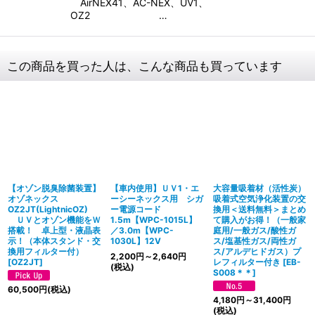
AirNEX41、AC-NEX、UV1、
OZ2 …
この商品を買った人は、こんな商品も買っています
【オゾン脱臭除菌装置】
【車内使用】ＵＶ1・エ
大容量吸着材（活性炭）
オゾネックス
ーシーネックス用 シガ
吸着式空気浄化装置の交
OZ2JT(LightnicOZ)
ー電源コード
換用＜送料無料＞まとめ
ＵＶとオゾン機能をＷ
1.5m【WPC-1015L】
て購入がお得！（一般家
搭載！ 卓上型・液晶表
／3.0m【WPC-
庭用/一般ガス/酸性ガ
示！（本体スタンド・交
1030L】12V
ス/塩基性ガス/両性ガ
換用フィルター付）
ス/アルデヒドガス）プ
2,200
円
～2,640
円
[
OZ2JT
]
レフィルター付き
[
EB-
(税込)
S008＊＊
]
60,500
円
(税込)
4,180
円
～31,400
円
(税込)