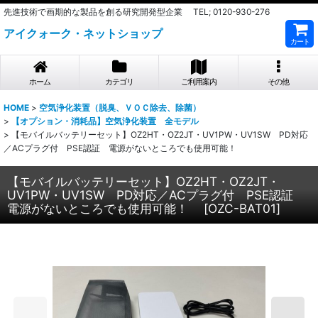
先進技術で画期的な製品を創る研究開発型企業 TEL; 0120-930-276
アイクォーク・ネットショップ
カート
ホーム
カテゴリ
ご利用案内
その他
HOME
>
空気浄化装置（脱臭、ＶＯＣ除去、除菌）
>
【オプション・消耗品】空気浄化装置 全モデル
>
【モバイルバッテリーセット】OZ2HT・OZ2JT・UV1PW・UV1SW PD対応
／ACプラグ付 PSE認証 電源がないところでも使用可能！
【モバイルバッテリーセット】OZ2HT・OZ2JT・
UV1PW・UV1SW PD対応／ACプラグ付 PSE認証
電源がないところでも使用可能！
[
OZC-BAT01
]