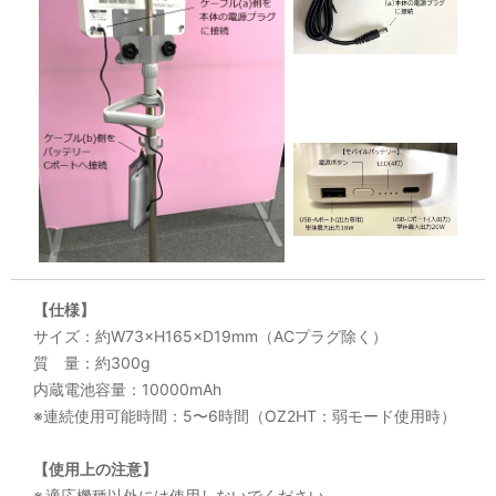
【仕様】
サイズ：約W73×H165×D19mm（ACプラグ除く）
質 量：約300g
内蔵電池容量：10000mAh
※連続使用可能時間：5〜6時間（OZ2HT：弱モード使用時）
【使用上の注意】
※
適応機種以外には使用しないでください。