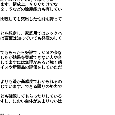
います。構成上、ＶＯＣだけでな
Ｍ２．５などの除塵能力も有してい
と比較しても突出した性能を誇って
。
ことを想定し、家庭用ではシックハ
ては言葉は知っていても発症のしく
してもらったら好評で，ＣＳの会な
でしたが効果を実感できない人や合
として出すには無理があると強く感
バイスや新製品の評価をしていただ
るよりも遥か高感度でわかられるの
感じています。できる限りの努力で
なども確認してもらったりしている
ですし、におい自体があまりないは