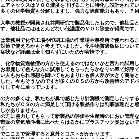
。エアネックスはＶＯＣ濃度を下げることに特化し設計されて
、多くの化学物質も分解しますし、強力な除菌能力もあり、Ｐ
す。
州大学の教授が開発され共同研究で製品化したもので、他社品
ます。他社品にはほとんどない低濃度のＶＯＣ除去が得意です
初は業務用で化学工場や印刷工場の作業場や事務所で使われる
ス対策で使えるかもと考えていました。化学物質過敏症につい
や症状など詳細は全く知らずにいたのが実情です。
だ、化学物質過敏症の方から使えるのではないかと言われ試用
にお邪魔して色んな方に試用してもらったらかなりの率で好評
ない人もおられ感想を聞いてもあまりにも個人差が大きく商品
ました。今もそうなのですが多くのＣＳの方から改善策のアド
たりして今に至っています。
Ｓの方の多くは、私たちが鼻で感じたり計測機で測定したりす
、私たちがＣＳの方に満足して頂ける製品作りは到底無理だと
るしかありません。
Ｓの方に協力してもらって新製品の評価や生産時のにおい管理
で市販の空気清浄機に比べたらはるかにプラスチック臭はない
です。
場でここまで管理すると意外とコストがかかります。