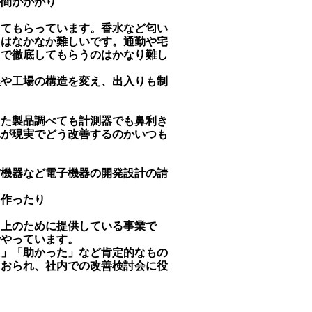
手間がかかり
してもらっています。香水など匂い
とはなかなか難しいです。通勤や宅
まで徹底してもらうのはかなり難し
程や工場の構造を変え、出入りも制
きた製品調べても計測器でも鼻利き
れが現実でどう改善するのかいつも
信機器など電子機器の開発設計の請
を作ったり
向上のために提供している事業で
でやっています。
た」「助かった」など肯定的なもの
もおられ、社内での改善検討会に役