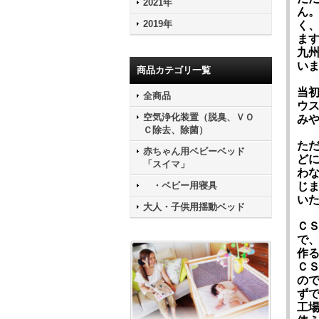
2021年
ん
2019年
く
ま
九
い
商品カテゴリ一覧
当
全商品
ウ
空気浄化装置（脱臭、ＶＯ
み
Ｃ除去、除菌）
た
赤ちゃん用ベビーベッド
ど
「スイマ」
わ
・ベビー用寝具
じ
い
大人・子供用揺動ベッド
Ｃ
で
作
Ｃ
の
ず
工