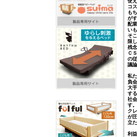
使
コ
も
が
配
い
そ
限
残
Ｃ
の
議
私
負
大
す
社
す
ク
が
立
利