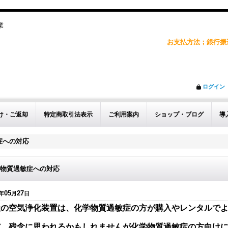
企業
お支払方法；銀行振込
ログイン
け・ご返却
特定商取引法表示
ご利用案内
ショップ・ブログ
導
症への対応
物質過敏症への対応
05
27
年
月
日
社の空気浄化装置は、化学物質過敏症の方が購入やレンタルで
だ、残念に思われるかもしれませんが化学物質過敏症の方向け