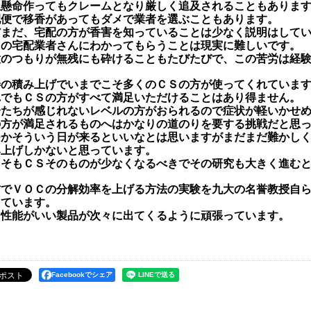
生懸命作ってもクレームとなり厳しく追及されることもありま
配便で移香があってもダメで業者を選ぶこともあります。
だまだ、宅配の方が香害を知っていることは少なく説明はして
国の宅配業者さんにわかってもらうことは現実に難しいです。
意のつもりが無残にも砕けることもたびたびで、この苦労は経
善の積み上げでいまでこそ多くのＣＳの方が使ってくれていま
れでもＣＳの方がすべて満足いただけることはあり得ません。
分たちが感じれないレベルの方がおられるので症状が軽いかせ
の方が満足されるものへはかなりの道のりを要する挑戦だと思
つかそういう日が来るといいなとは思いますがまだまだ難かし
み上げしかないと思っています。
もそもＣＳそのものが少なくなるべきでその研究も大きく進む
方でＶＯＣの分解効率を上げる方法の実験を九大の名誉教授自
しています。
に性能がいい製品が次々に出てくるように頑張っています。
Facebookでシェア