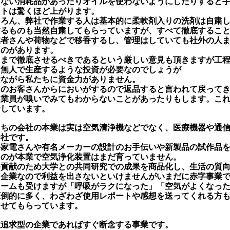
えない消耗品があったりオイルを使わないようにしたりすると
ストは驚くほど上がります。
ちろん、弊社で作業する人は基本的に柔軟剤入りの洗剤は自粛
するものも当然自粛してもらっていますが、すべて徹底するこ
業者さんや荷物などで移香するし、管理はしていても社外の人
ものがあります。
こまで徹底させるべきであるという厳しい意見も頂きますが工
し無人で生産するような投資が必要なのでしょうが
念ながら私たちに資金力がありません。
Ｓのお客さんからにおいがするので返品すると言われて戻って
従業員が嗅いでみてもわからないことがあったりもします。こ
論しています。
たちの会社の本業は実は空気清浄機などでなく、医療機器や通
会社です。
手家電さんや有名メーカーの設計のお手伝いや新製品の試作品
るのが本業で空気浄化装置はまだ育っていません。
会貢献のため大学との共同研究での成果を商品化し、生活の質
。企業なので利益を出さないといけませんがいまだに赤字事業
レームも受けますが「呼吸がラクになった」「空気がよくなっ
圧倒的に多く、わざわざ使用レポートや感想を送ってくれる方
たせてもらっています。
益追求型の企業であればすぐ断念する事業です。