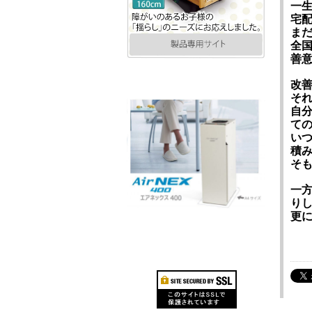
一
宅
ま
全
善
改
そ
自
て
い
積
そ
一
り
更