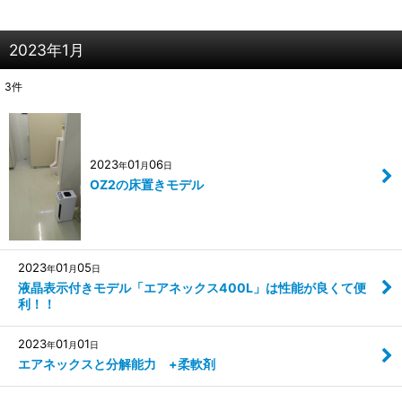
2023年1月
3
件
2023
01
06
年
月
日
OZ2の床置きモデル
2023
01
05
年
月
日
液晶表示付きモデル「エアネックス400L」は性能が良くて便
利！！
2023
01
01
年
月
日
エアネックスと分解能力 +柔軟剤