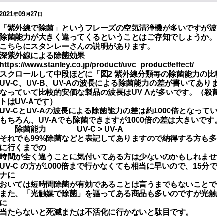
2021
09
27
年
月
日
「紫外線で除菌」というフレーズの空気清浄機が多いですが波
除菌能力が大きく違ってくるということはご存知でしょうか。
こちらにスタンレーさんの説明があります。
深紫外線による除菌効果
https://www.stanley.co.jp/product/uvc_product/effect/
スクロールして中段ほどに「図2 紫外線分類毎の除菌能力の
UV-C、UV-B、UV-Aの波長による除菌能力の差が書いてあり
なっていて比較的安価な製品の波長はUV-Aが多いです。（殺菌
トはUV-Aです）
UV-CとUV-Aの波長による除菌能力の差は約1000倍となって
もちろん、UV-Aでも除菌できますが1000倍の差は大
除菌能力 UV-C > UV-A
それでも99%除菌などと表記してありますので納得する方も多
に行くまでの
時間が全く違うことに気付いてある方は少ないのかもしれませ
UV-C の方が1000倍まで行かなくても相当に早いので、15
ナに
おいては短時間除菌が有効であることは言うまでもないことで
また、「光触媒で除菌」を謳ってある商品も多いのですが光触
に
当たらないと死滅または不活化に行かないと駄目です。