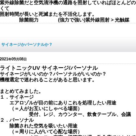
紫外線除菌だと空気清浄機の通路を照射していればほとんどの
くて
照射時間が長いと死滅またを不活化します。
除菌能力 (強力で強い)紫外線照射 > 光触媒
サイネージかパーソナルか？
2021
09
08
年
月
日
ライトニックUV サイネージ/パーソナル
サイネージがいいのか？パーソナルがいいのか？
機種選定で迷われることがあると思います。
まとめてみました。
１．
サイネージ
エアロゾルが目の前にありこれを処理したい用途
（＝人がお互いにしゃべる場面）
受付、レジ、カウンター、飲食テーブル、会議
２．パーソナル
除菌された空気を吸いたい用途
（＝周りに人がいて心配な場所）