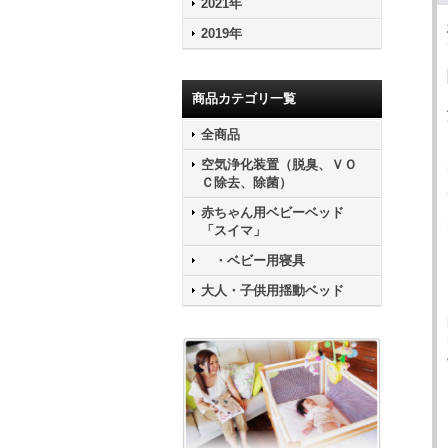
2021年
2019年
商品カテゴリ一覧
全商品
空気浄化装置（脱臭、ＶＯ
Ｃ除去、除菌）
赤ちゃん用ベビーベッド
「スイマ」
・ベビー用寝具
大人・子供用揺動ベッド