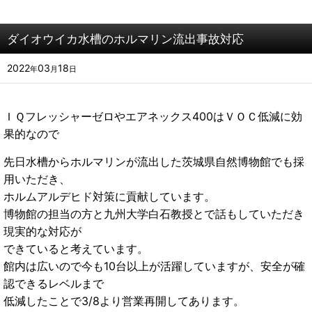
ダイオウイカ水槽のホルマリン流出事故対応
2022
03
18
年
月
日
ＩＱフレッシャーゼロやエアネックス400はＶＯＣ低減に効
果的なので
先日水槽からホルマリンが流出した茨城県自然博物館でも採
用いただき、
ホルムアルデヒド対策に貢献しています。
博物館の担当の方と
九州大学白石教授とで話もしていただき
現実的な対応が
できていると考えています。
館内は広いので今も10台以上が活躍していますが、
安全が確
認できるレベルまで
低減したことで3/8より営業再開してあります。