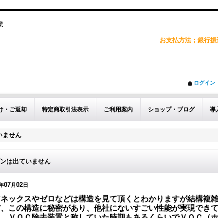
企業
お支払方法；銀行振込
ログイン
け・ご返却
特定商取引法表示
ご利用案内
ショップ・ブログ
導
いません
ンは出ていません
07
02
年
月
日
アネックスやゼロなどは構造を見て頂くとわかりますが結構複
だ、この構造に秘密があり、他社にないすごい性能が実現でき
々，ＶＯＣ除去装置と称していた時期もあるくらいでＶＯＣ（