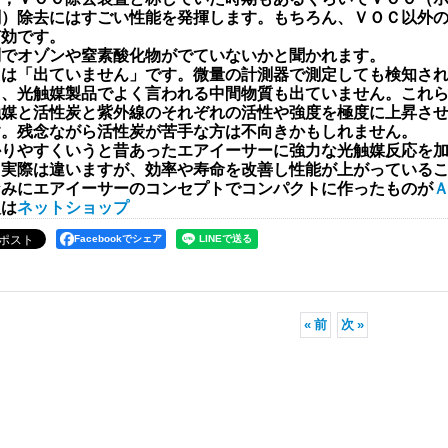
剤）除去にはすごい性能を発揮します。もちろん、ＶＯＣ以外
有効です。
問でオゾンや窒素酸化物がでていないかと聞かれます。
えは「出ていません」です。微量の計測器で測定しても検知さ
た、光触媒製品でよく言われる中間物質も出ていません。これ
触媒と活性炭と紫外線のそれぞれの活性や強度を極度に上昇さ
す。残念ながら活性炭が苦手な方は不向きかもしれません。
かりやすくいうと昔あったエアイーサーに強力な光触媒反応を
。実際は違いますが、効率や寿命を改善し性能が上がっている
なみにエアイーサーのコンセプトでコンパクトに作ったものが
入は
ネットショップ
Facebookでシェア
«
前
次
»