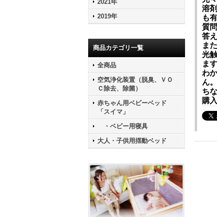
2021年
溶
2019年
も
質
答
ま
商品カテゴリ一覧
光
ま
全商品
わ
空気浄化装置（脱臭、ＶＯ
ん
Ｃ除去、除菌）
ち
購
赤ちゃん用ベビーベッド
「スイマ」
・ベビー用寝具
大人・子供用揺動ベッド