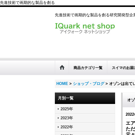
先進技術で画期的な製品を創る
先進技術で画期的な製品を創る研究開発型
商品カテゴリ一覧
スイマのお届
HOME
>
ショップ・ブログ
>
オゾンは出て
月別一覧
オゾ
2025年
2022
2023年
エ
2022年
た
元